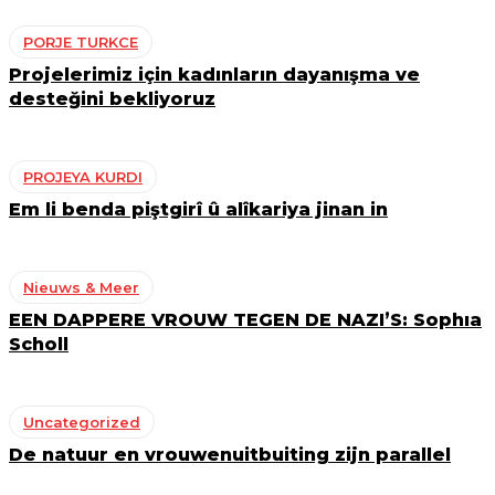
PORJE TURKCE
Projelerimiz için kadınların dayanışma ve
desteğini bekliyoruz
PROJEYA KURDI
Em li benda piştgirî û alîkariya jinan in
Nieuws & Meer
EEN DAPPERE VROUW TEGEN DE NAZI’S: Sophıa
Scholl
Uncategorized
De natuur en vrouwenuitbuiting zijn parallel