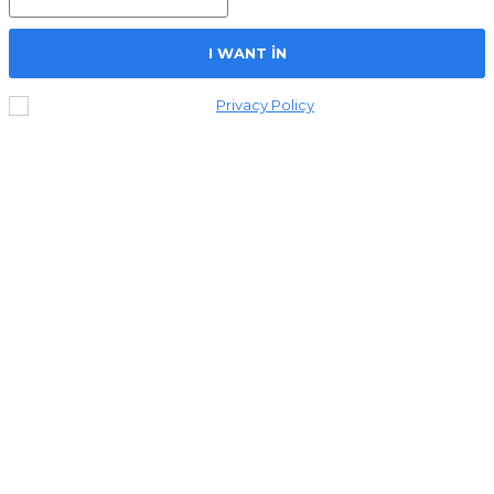
I WANT IN
I've read and accept the
Privacy Policy
.
© 2025 NEWA - Stichting Vrouwen Onderzoeks- en
Communicatiecentrum