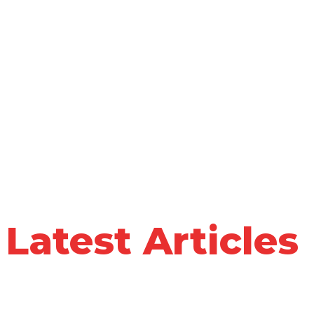
Call for Freedom of Press: Stand Against Attacks on
Journalists by the Turkish Military
KURDI
Jin TV: Dengê jinê, rûyê jiyanê
Nieuwsartikelen Media
BASINA VE KAMUOYUNA
Latest Articles