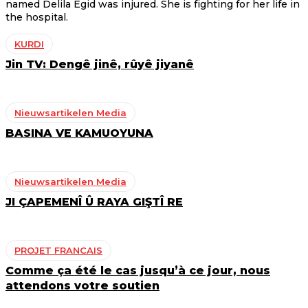
named Delila Egid was injured. She is fighting for her life in
the hospital.
KURDI
Jin TV: Dengê jinê, rûyê jiyanê
Nieuwsartikelen Media
BASINA VE KAMUOYUNA
Nieuwsartikelen Media
JI ÇAPEMENÎ Û RAYA GIŞTÎ RE
PROJET FRANCAIS
Comme ça été le cas jusqu’à ce jour, nous
attendons votre soutien