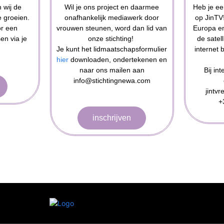
 wij de
Wil je ons project en daarmee
Heb je ee
e groeien.
onafhankelijk mediawerk door
op JinTV!
or een
vrouwen steunen, word dan lid van
Europa en
sen via je
onze stichting!
de satell
Je kunt het lidmaatschapsformulier
internet 
hier
downloaden, ondertekenen en
naar ons mailen aan
Bij in
info@stichtingnewa.com
jintv
+
inschrijven