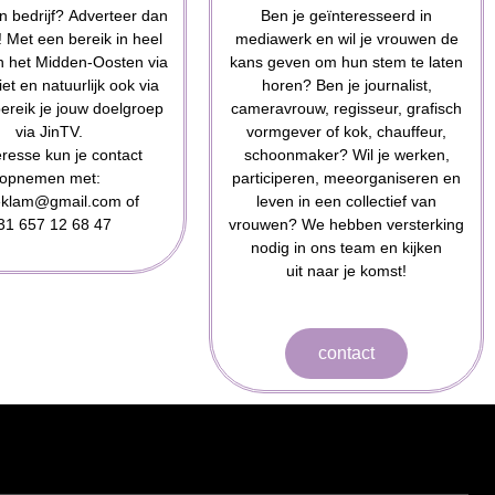
n bedrijf? Adverteer dan
Ben je geïnteresseerd in
 Met een bereik in heel
mediawerk en wil je vrouwen de
 het Midden-Oosten via
kans geven om hun stem te laten
iet en natuurlijk ook via
horen? Ben je journalist,
bereik je jouw doelgroep
cameravrouw, regisseur, grafisch
via JinTV.
vormgever of kok, chauffeur,
teresse kun je contact
schoonmaker? Wil je werken,
opnemen met:
participeren, meeorganiseren en
reklam@gmail.com of
leven in een collectief van
31 657 12 68 47
vrouwen? We hebben versterking
nodig in ons team en kijken
uit naar je komst!
contact